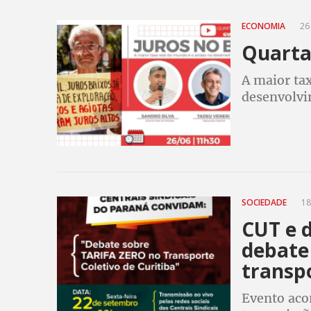
ECONOMIA
26 
Quarta 
A maior ta
desenvolvi
SOCIEDADE
18
CUT e 
debate 
transp
Evento acon