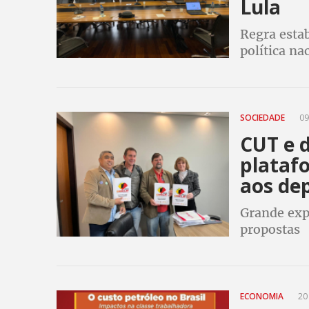
Lula
Regra esta
política na
SOCIEDADE
09
CUT e 
plataf
aos de
Grande expe
propostas
ECONOMIA
20 