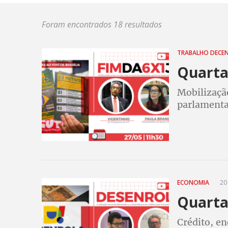
Foram encontrados 18 resultados
TRABALHO DECE
Quarta 
Mobilização
parlamenta
ECONOMIA
20 
Quarta 
Crédito, e