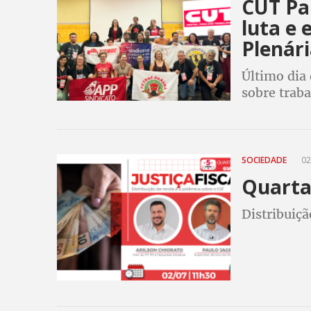
CUT Pa
luta e 
Plenár
Último dia 
sobre traba
SOCIEDADE
02
Quarta 
Distribuiçã