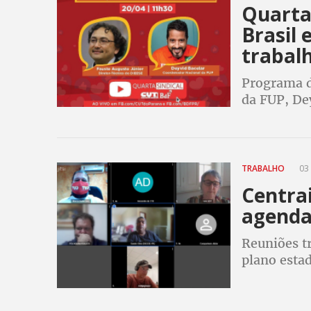
Quarta 
Brasil 
trabal
Programa d
da FUP, Dey
Fausto Aug
TRABALHO
03 
Centra
agenda 
Reuniões tr
plano estad