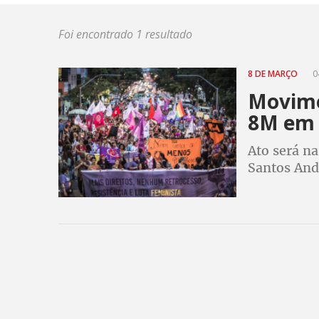
Foi encontrado 1 resultado
8 DE MARÇO
0
Movime
8M em 
Ato será na
Santos And
atividades