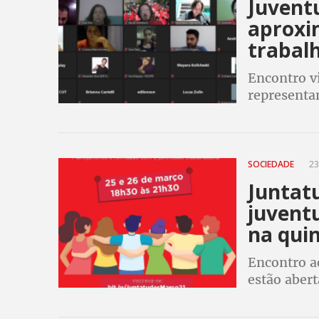
Juvent
aproxi
trabal
Encontro v
representa
SOCIEDADE
23
Juntatu
juvent
na quin
Encontro a
estão abert