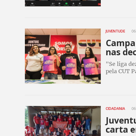
secretarias
JUVENTUDE
06
Campan
nas dec
"Se liga de
pela CUT P
CIDADANIA
06
Juvent
carta e