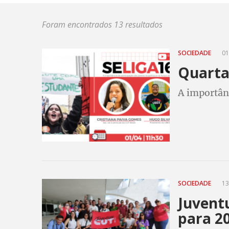
Foram encontrados 13 resultados
SOCIEDADE
01
Quarta 
A importânc
SOCIEDADE
13
Juvent
para 2