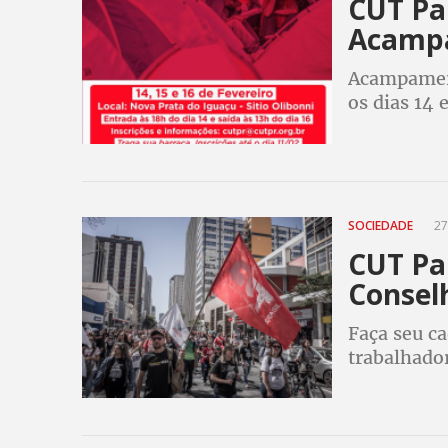
CUT Pa
Acamp
Acampament
os dias 14 
SOCIEDADE
27
CUT Pa
Consel
Faça seu ca
trabalhado