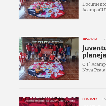
Documento 
AcampaCU
TRABALHO
19 
Juvent
planeja
O 1° Acamp
Nova Prata
CIDADANIA
05