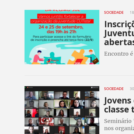
SOCIEDADE
18
Inscriç
Juvent
abertas
Encontro é
SOCIEDADE
30
Jovens
classe
Seminário 
nos organiz