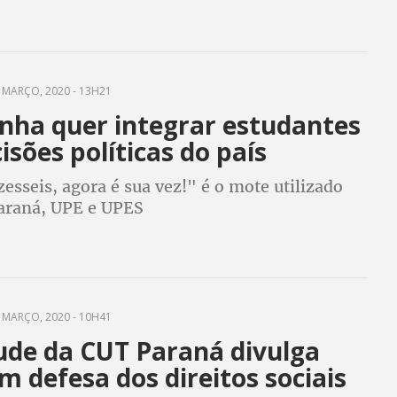
 de Juventudes das CUTs da região
 MARÇO, 2020 - 13H21
ha quer integrar estudantes
isões políticas do país
zesseis, agora é sua vez!" é o mote utilizado
araná, UPE e UPES
 MARÇO, 2020 - 10H41
ude da CUT Paraná divulga
m defesa dos direitos sociais