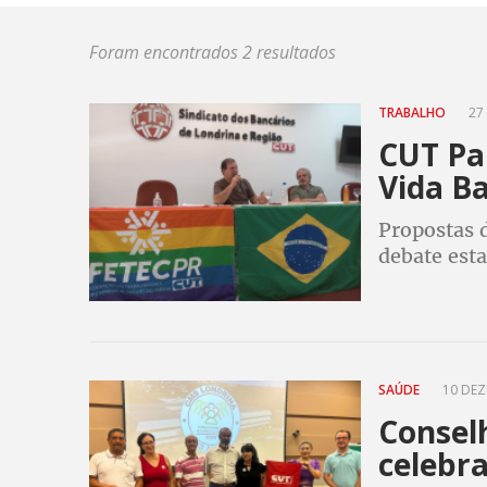
Foram encontrados 2 resultados
TRABALHO
27 
CUT Pa
Vida B
Propostas 
debate esta
SAÚDE
10 DEZ
Consel
celebra