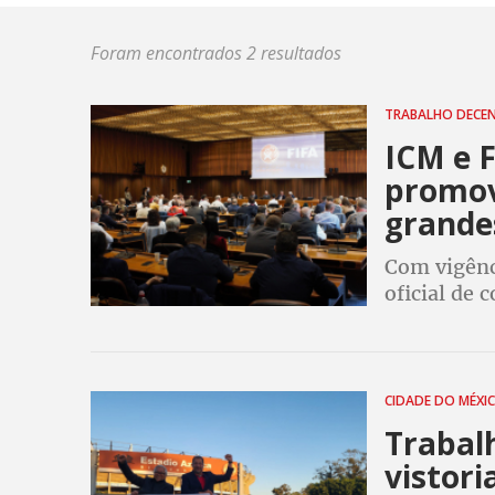
Foram encontrados 2 resultados
TRABALHO DECE
ICM e 
promov
grande
Com vigênc
oficial de 
CIDADE DO MÉXI
Trabal
vistori