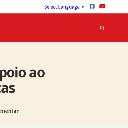
Select Language
▼
poio ao
tas
lamentar