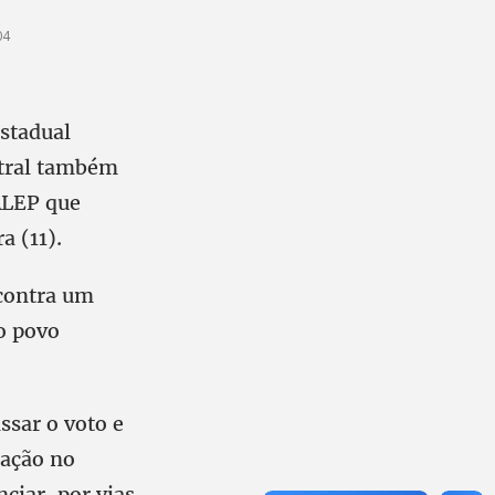
04
stadual
ntral também
ALEP que
a (11).
 contra um
o povo
assar o voto e
tação no
ciar, por vias