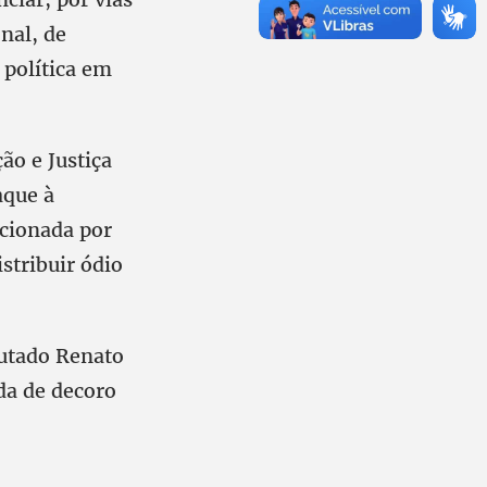
onal, de
 política em
ão e Justiça
aque à
cionada por
stribuir ódio
putado Renato
ida de decoro