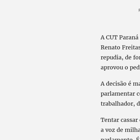
A CUT Paraná 
Renato Freita
repudia, de f
aprovou o ped
A decisão é m
parlamentar c
trabalhador, 
Tentar cassar 
a voz de milh
parlamento. É 