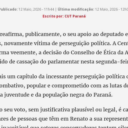
Publicado:
12 Maio, 2026 - 11h44 |
Última modificação:
12 Maio, 2026 - 12h
Escrito por: CUT Paraná
reafirma, publicamente, o seu apoio ao deputado e
s, novamente vítima de perseguição política. A Ce
orma veemente, a decisão do Conselho de Ética da 
ido de cassação do parlamentar nesta segunda-feir
ais um capítulo da incessante perseguição política
ombativo, popular e comprometido com as lutas d
da juventude e da população negra do Paraná.
o seu voto, sem justificativa plausível ou legal, é c
ares de pessoas que têm em Renato a sua represen
inaceitável que setores conservadores tentem silen