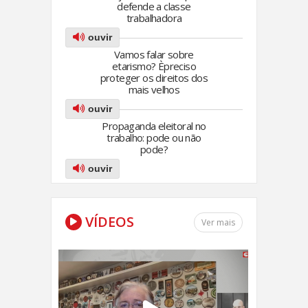
defende a classe
trabalhadora
ouvir
Vamos falar sobre
etarismo? Èpreciso
proteger os direitos dos
mais velhos
ouvir
Propaganda eleitoral no
trabalho: pode ou não
pode?
ouvir
VÍDEOS
Ver mais