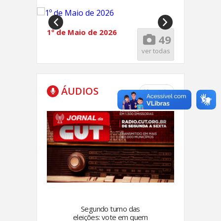
1º de Maio de 2026
49
ver todas
ÁUDIOS
Ver mais
Greve 
47
Petrole
fevere
er todas
Segundo turno das
eleições: vote em quem