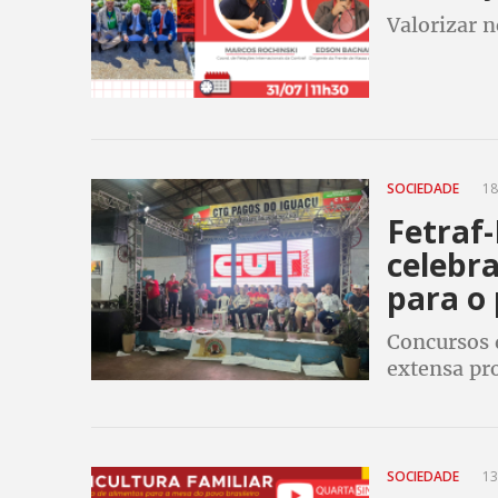
Valorizar 
SOCIEDADE
18
Fetraf
celebr
para o 
Concursos d
extensa pr
SOCIEDADE
13