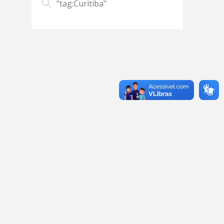
"tag:Curitiba"