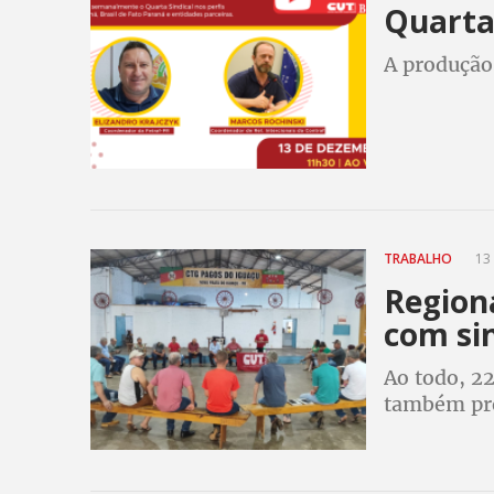
Quarta 
A produção
TRABALHO
13 
Regiona
com sin
Ao todo, 22
também pre