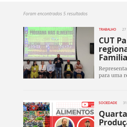
Foram encontrados 5 resultados
TRABALHO
27 
CUT Pa
regiona
Famili
Representa
para uma r
SOCIEDADE
31
Quarta 
Produç