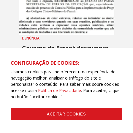
DENÚNCIA
Governo do Paraná descumpre
recomendação do MP e segue
com prática antissindical
CONFIGURAÇÃO DE COOKIES:
28 NOVEMBRO, 2023 - 15H29
Usamos cookies para lhe oferecer uma experiência de
navegação melhor, analisar o tráfego do site e
personalizar o conteúdo. Para saber mais sobre cookies
acesse nossa
Política de Privacidade
. Para aceitar, clique
no botão "aceitar cookies".
ACEITAR COOKIES