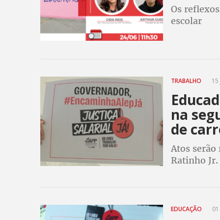
Os reflexo
escolar
TRABALHO
15 
Educad
na seg
de carr
Atos serão 
Ratinho Jr
carreiras d
EDUCAÇÃO
01 