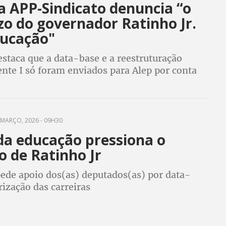
a APP-Sindicato denuncia “o
zo do governador Ratinho Jr.
ducação"
staca que a data-base e a reestruturação
nte I só foram enviados para Alep por conta
mobilização, mas que a categoria vai continuar
s demais reivindicações
MARÇO, 2026 - 09H30
 da educação pressiona o
o de Ratinho Jr
pede apoio dos(as) deputados(as) por data-
rização das carreiras