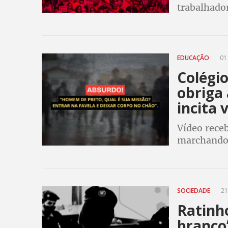
trabalhado
sociedade 
EDUCAÇÃO
01
Colégio
obriga 
incita 
Vídeo rece
marchando
de preto, q
corpo no c
SOCIEDADE
21
Ratinh
branco”