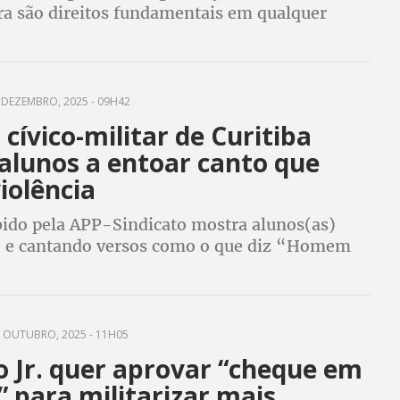
ra são direitos fundamentais em qualquer
democrática
 DEZEMBRO, 2025 - 09H42
 cívico-militar de Curitiba
alunos a entoar canto que
violência
bido pela APP-Sindicato mostra alunos(as)
 e cantando versos como o que diz “Homem
ual é sua missão? Entrar na favela e deixar
hão”
 OUTUBRO, 2025 - 11H05
o Jr. quer aprovar “cheque em
 para militarizar mais