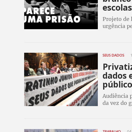
escola
Projeto de 
urgência p
integral e 
não previst
SEUS DADOS
1
Privat
dados e
públic
Audiência p
da vez do 
TRABALHO
04 