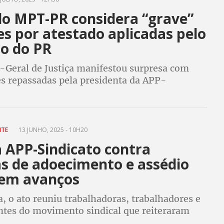
do MPT-PR considera “grave”
s por atestado aplicadas pelo
o do PR
-Geral de Justiça manifestou surpresa com
s repassadas pela presidenta da APP-
e se comprometeu a mediar a situação com o
 da Educação
NTE
13 JUNHO, 2025 - 10H20
a APP-Sindicato contra
as de adoecimento e assédio
em avanços
, o ato reuniu trabalhadoras, trabalhadores e
ntes do movimento sindical que reiteraram
a da categoria.