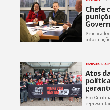
Chefe 
puniçõe
Govern
Procurador
informaçõe
Sindicato 
secretário
TRABALHO DECE
Atos d
polític
garant
Em Curitiba
representa
apoio à lut