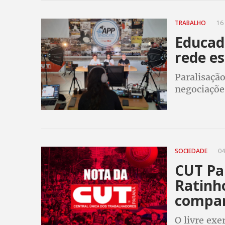
TRABALHO
16 
Educad
rede es
Paralisaçã
negociaçõe
categoria
SOCIEDADE
04
CUT Pa
Ratinho
compan
O livre exe