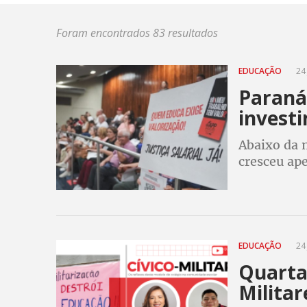
Foram encontrados 83 resultados
EDUCAÇÃO
24 
Paraná 
invest
Abaixo da 
cresceu ap
25º lugar
EDUCAÇÃO
24 
Quarta 
Militar