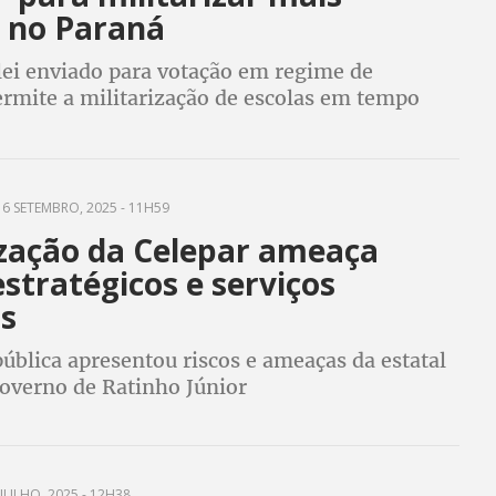
s no Paraná
lei enviado para votação em regime de
ermite a militarização de escolas em tempo
autoriza secretário da Educação tomar decisões
as na legislação
6 SETEMBRO, 2025 - 11H59
ização da Celepar ameaça
stratégicos e serviços
os
ública apresentou riscos e ameaças da estatal
governo de Ratinho Júnior
JULHO, 2025 - 12H38