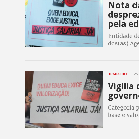
Nota d
despre
pela e
Entidade de
dos(as) Age
da intensa 
a luta pela
TRABALHO
25 
Vigília
govern
Categoria 
base e valo