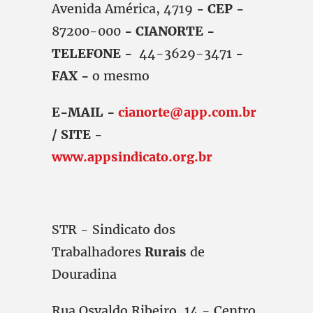
Avenida América, 4719
- CEP -
87200-000
- CIANORTE -
TELEFONE -
44-3629-3471
-
FAX -
o mesmo
E-MAIL -
cianorte@app.com.br
/ SITE -
www.appsindicato.org.br
STR - Sindicato dos
Trabalhadores
Rurais
de
Douradina
Rua Osvaldo Ribeiro, 14 - Centro