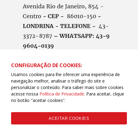
Avenida Rio de Janeiro, 854 -
Centro
- CEP -
86010-150
-
LONDRINA - TELEFONE -
43-
3372-8787
– WHATSAPP: 43-9
9604-0139
E-MAIL -
CONFIGURAÇÃO DE COOKIES:
seebld@sercomtel.com.br
/ SITE
Usamos cookies para lhe oferecer uma experiência de
navegação melhor, analisar o tráfego do site e
-
www.vidabancaria.org.br
personalizar o conteúdo. Para saber mais sobre cookies
acesse nossa
Política de Privacidade
. Para aceitar, clique
no botão "aceitar cookies".
SINDIJOR NORTE PR –
Sindicato
ACEITAR COOKIES
dos Jornalistas Profissionais de
Londrina