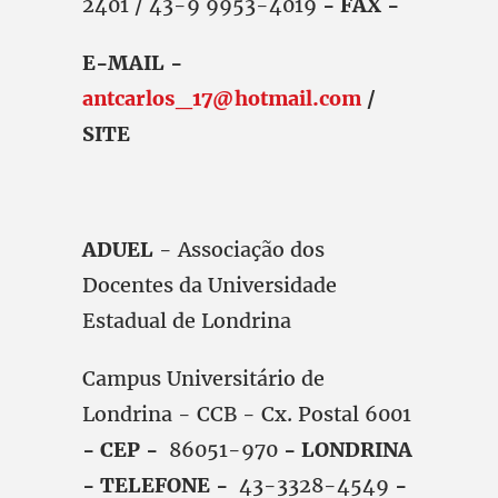
2401 / 43-9 9953-4019
- FAX -
E-MAIL -
antcarlos_17@hotmail.com
/
SITE
ADUEL
- Associação dos
Docentes da Universidade
Estadual de Londrina
Campus Universitário de
Londrina - CCB - Cx. Postal 6001
- CEP -
86051-970
- LONDRINA
- TELEFONE -
43-3328-4549
-