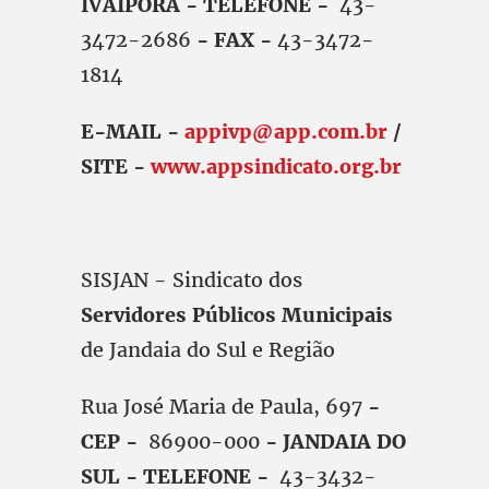
IVAIPORÃ - TELEFONE -
43-
3472-2686
- FAX -
43-3472-
1814
E-MAIL -
appivp@app.com.br
/
SITE -
www.appsindicato.org.br
SISJAN - Sindicato dos
Servidores Públicos Municipais
de Jandaia do Sul e Região
Rua José Maria de Paula, 697
-
CEP -
86900-000
- JANDAIA DO
SUL - TELEFONE -
43-3432-