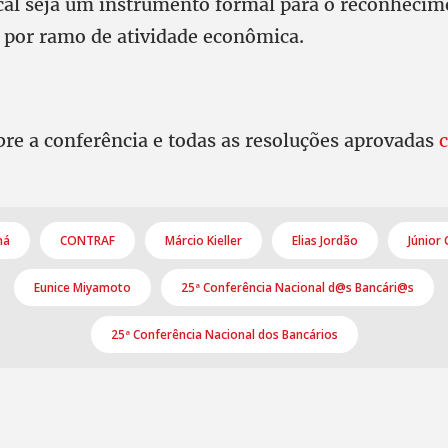
cal seja um instrumento formal para o reconhecim
 por ramo de atividade econômica.
bre a conferência e todas as resoluções aprovadas
ná
CONTRAF
Márcio Kieller
Elias Jordão
Júnior 
Eunice Miyamoto
25ª Conferência Nacional d@s Bancári@s
25ª Conferência Nacional dos Bancários