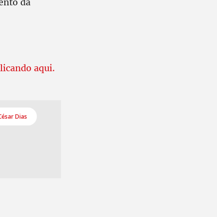
ento da
clicando aqui.
César Dias