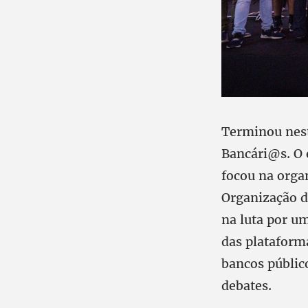
Terminou nest
Bancári@s. O e
focou na orga
Organização d
na luta por u
das plataforma
bancos públic
debates.