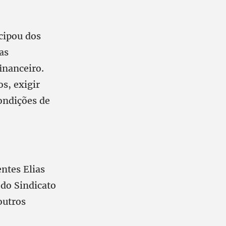
icipou dos
as
inanceiro.
os, exigir
ondições de
ntes Elias
 do Sindicato
outros