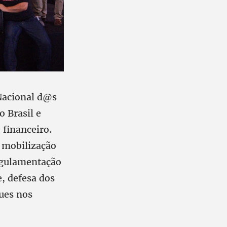
Nacional d@s
o Brasil e
 financeiro.
a mobilização
regulamentação
e, defesa dos
ues nos