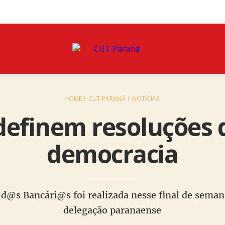
HOME
CUT PARANÁ
NOTÍCIAS
definem resoluções d
democracia
d@s Bancári@s foi realizada nesse final de seman
delegação paranaense