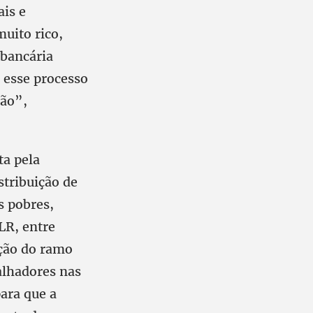
ais e
muito rico,
 bancária
 esse processo
ção”,
ta pela
stribuição de
s pobres,
LR, entre
ação do ramo
alhadores nas
para que a