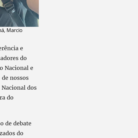
ná, Marcio
erência e
hadores do
o Nacional e
o de nossos
o Nacional dos
ra do
so de debate
izados do