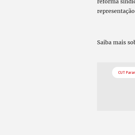
reforma sindi
representação
Saiba mais so
CUT Para