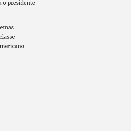
u o presidente
 temas
classe
americano