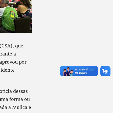
(CSA), que
rante a
 aprovou por
sidente
tícia dessas
 uma forma ou
ada a Mujica e