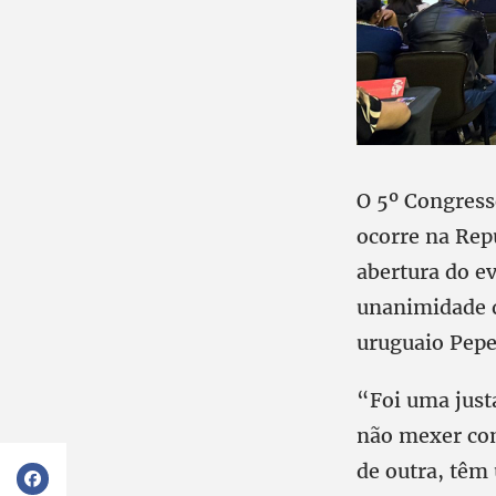
O 5º Congress
ocorre na Rep
abertura do ev
unanimidade q
uruguaio Pepe
“Foi uma jus
não mexer com
de outra, têm