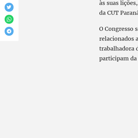
às suas liçõe
da CUT Paraná,
O Congresso se
relacionados 
trabalhadora 
participam da