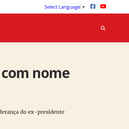
Select Language
▼
o com nome
derança do ex-presidente