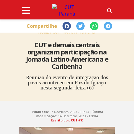
Compartilhe
HOME
CUT PARANÁ
NOTÍCIAS
CUT e demais centrais
organizam participação na
Jornada Latino-Americana e
Caribenha
Reunião do evento de integração dos
povos aconteceu em Foz do Iguaçu
nesta segunda-feira (6)
Publicado:
07 Novembro, 2023 - 10h44 |
Última
modificação:
14 Dezembro, 2023 - 12h04
Escrito por: CUT-PR