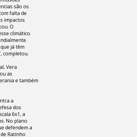
ncias são os
com falta de
ros impactos
cou. O
se climático.
undialmente
 que já têm
”, completou.
al, Vera
vou as
berania e também
ontra a
efesa dos
cala 6x1, a
ros. No plano
que defendem a
 de Ratinho