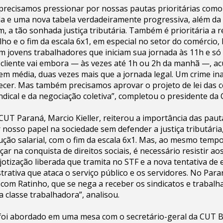
precisamos pressionar por nossas pautas prioritárias como
a e uma nova tabela verdadeiramente progressiva, além da
im, a tão sonhada justiça tributária. Também é prioritária a 
lho e o fim da escala 6x1, em especial no setor do comércio,
m jovens trabalhadores que iniciam sua jornada às 11h e s
 cliente vai embora — às vezes até 1h ou 2h da manhã —, a
m média, duas vezes mais que a jornada legal. Um crime ina
cer. Mas também precisamos aprovar o projeto de lei das c
dical e da negociação coletiva”, completou o presidente da 
CUT Paraná, Marcio Kieller, reiterou a importância das paut
osso papel na sociedade sem defender a justiça tributária
ção salarial, com o fim da escala 6x1. Mas, ao mesmo temp
ar na conquista de direitos sociais, é necessário resistir a
ejotização liberada que tramita no STF e a nova tentativa d
rativa que ataca o serviço público e os servidores. No Par
om Ratinho, que se nega a receber os sindicatos e trabalh
a classe trabalhadora”, analisou.
foi abordado em uma mesa com o secretário-geral da CUT B