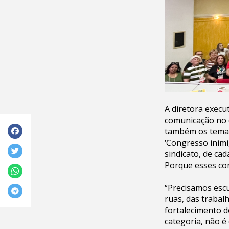
A diretora execu
comunicação no d
também os temas
‘Congresso inimi
sindicato, de ca
Porque esses co
“Precisamos escu
ruas, das trabal
fortalecimento d
categoria, não é