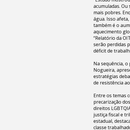
acumuladas. Ou s
mais pobres. Enq
água. Isso afeta,
também é o aumen
aquecimento glo
“Relatório da OI
serão perdidas p
déficit de trabal
Na sequência, o 
Nogueira, aprese
estratégias deba
de resistência a
Entre os temas ce
precarização dos
direitos LGBTQIA
justiça fiscal e 
estadual, destac
classe trabalhad