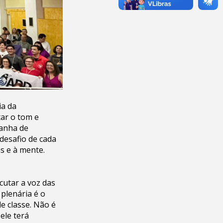
ia da
tar o tom e
anha de
desafio de cada
as e à mente.
cutar a voz das
 plenária é o
e classe. Não é
ele terá