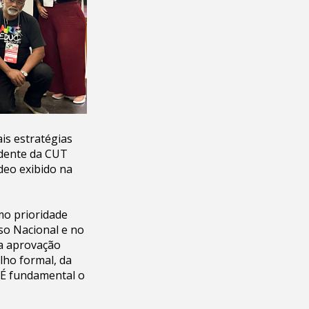
ais estratégias
idente da CUT
deo exibido na
mo prioridade
so Nacional e no
ua aprovação
alho formal, da
. É fundamental o