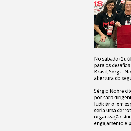
No sábado (2), ú
para os desafios
Brasil, Sérgio N
abertura do segu
Sérgio Nobre cit
por cada dirigen
Judiciário, em e
seria uma derrota
organização sind
engajamento e pr