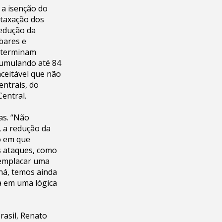
 a isenção do
 taxação dos
redução da
 bares e
ó terminam
cumulando até 84
ceitável que não
entrais, do
Central.
as. “Não
, a redução da
o em que
os ataques, como
e emplacar uma
aná, temos ainda
a em uma lógica
rasil, Renato