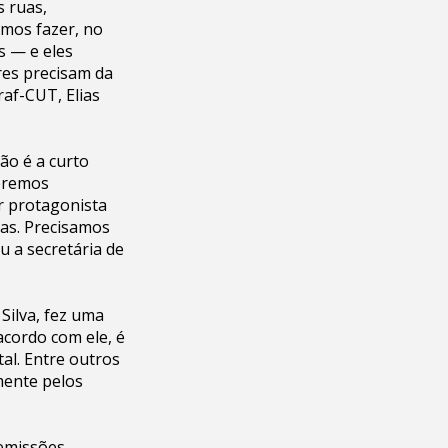
 ruas,
amos fazer, no
s — e eles
res precisam da
raf-CUT, Elias
ão é a curto
teremos
er protagonista
tas. Precisamos
u a secretária de
Silva, fez uma
acordo com ele, é
al. Entre outros
mente pelos
 emissões