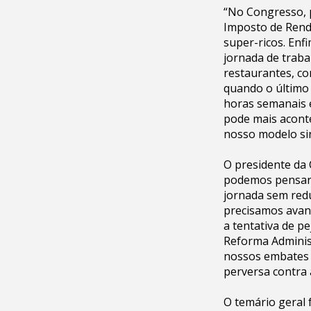
“No Congresso, 
Imposto de Rend
super-ricos. Enf
jornada de traba
restaurantes, co
quando o último
horas semanais e
pode mais aconte
nosso modelo sin
O presidente da 
podemos pensar n
jornada sem redu
precisamos avanç
a tentativa de p
Reforma Administ
nossos embates c
perversa contra 
O temário geral 