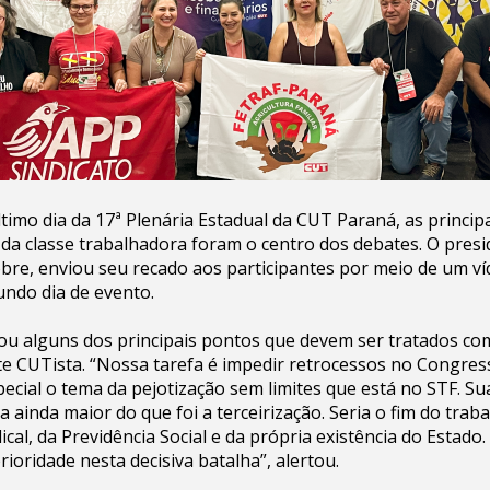
ltimo dia da 17ª Plenária Estadual da CUT Paraná, as princip
 da classe trabalhadora foram o centro dos debates. O pres
obre, enviou seu recado aos participantes por meio de um ví
ndo dia de evento.
ou alguns dos principais pontos que devem ser tratados co
te CUTista. “Nossa tarefa é impedir retrocessos no Congres
special o tema da pejotização sem limites que está no STF. S
 ainda maior do que foi a terceirização. Seria o fim do trab
ical, da Previdência Social e da própria existência do Estado
ioridade nesta decisiva batalha”, alertou.