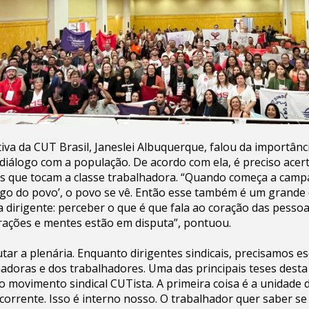
tiva da CUT Brasil, Janeslei Albuquerque, falou da importânc
iálogo com a população. De acordo com ela, é preciso acer
 que tocam a classe trabalhadora. “Quando começa a camp
go do povo’, o povo se vê. Então esse também é um grande 
da dirigente: perceber o que é que fala ao coração das pesso
rações e mentes estão em disputa”, pontuou.
tar a plenária. Enquanto dirigentes sindicais, precisamos es
hadoras e dos trabalhadores. Uma das principais teses desta
o movimento sindical CUTista. A primeira coisa é a unidade d
 corrente. Isso é interno nosso. O trabalhador quer saber se 