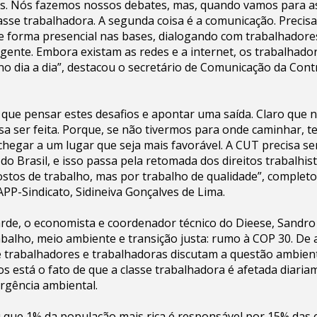
os. Nós fazemos nossos debates, mas, quando vamos para as
sse trabalhadora. A segunda coisa é a comunicação. Precis
 de forma presencial nas bases, dialogando com trabalhadore
gente. Embora existam as redes e a internet, os trabalhado
o dia a dia”, destacou o secretário de Comunicação da Cont
que pensar estes desafios e apontar uma saída. Claro que n
sa ser feita. Porque, se não tivermos para onde caminhar, 
 chegar a um lugar que seja mais favorável. A CUT precisa s
do Brasil, e isso passa pela retomada dos direitos trabalhis
ostos de trabalho, mas por trabalho de qualidade”, completo
PP-Sindicato, Sidineiva Gonçalves de Lima.
rde, o economista e coordenador técnico do Dieese, Sandro 
abalho, meio ambiente e transição justa: rumo à COP 30. De 
 trabalhadores e trabalhadoras discutam a questão ambient
s está o fato de que a classe trabalhadora é afetada diaria
rgência ambiental.
 que 1% da população mais rica é responsável por 15% das