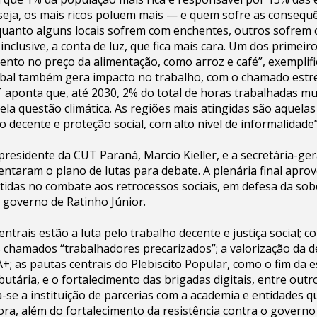
eja, os mais ricos poluem mais — e quem sofre as consequê
uanto alguns locais sofrem com enchentes, outros sofrem 
 inclusive, a conta de luz, que fica mais cara. Um dos primei
to no preço da alimentação, como arroz e café”, exemplifi
bal também gera impacto no trabalho, com o chamado estres
T aponta que, até 2030, 2% do total de horas trabalhadas m
ela questão climática. As regiões mais atingidas são aquelas
ho decente e proteção social, com alto nível de informalidade
presidente da CUT Paraná, Marcio Kieller, e a secretária-ger
ntaram o plano de lutas para debate. A plenária final apro
tidas no combate aos retrocessos sociais, em defesa da so
o governo de Ratinho Júnior.
ntrais estão a luta pelo trabalho decente e justiça social; c
 chamados “trabalhadores precarizados”; a valorização da d
+; as pautas centrais do Plebiscito Popular, como o fim da es
tributária, e o fortalecimento das brigadas digitais, entre out
a-se a instituição de parcerias com a academia e entidades 
ora, além do fortalecimento da resistência contra o governo