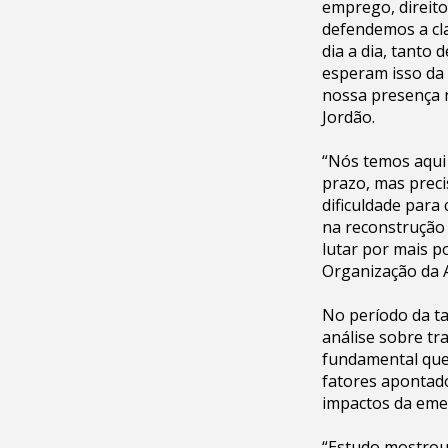
emprego, direit
defendemos a cla
dia a dia, tanto
esperam isso da 
nossa presença n
Jordão.
“Nós temos aqui 
prazo, mas preci
dificuldade para
na reconstrução 
lutar por mais p
Organização da A
No período da ta
análise sobre tr
fundamental que
fatores apontado
impactos da eme
“Estudo mostrou