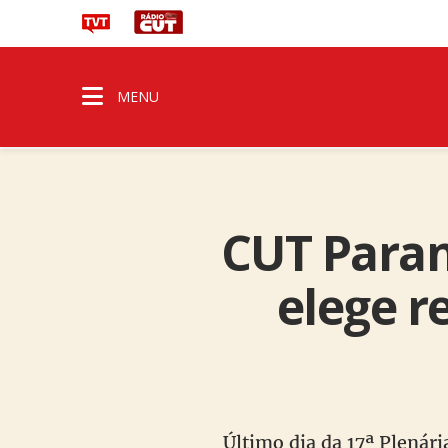
MENU
CUT Paraná
elege r
Último dia da 17ª Plenári