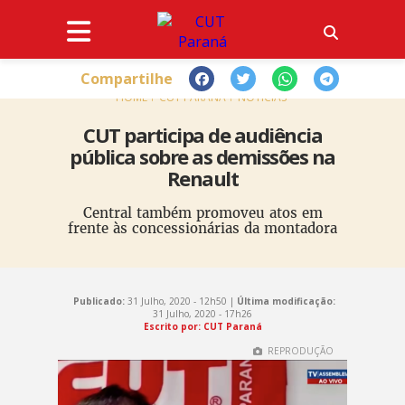
Compartilhe
HOME
CUT PARANÁ
NOTÍCIAS
CUT participa de audiência
pública sobre as demissões na
Renault
Central também promoveu atos em
frente às concessionárias da montadora
Publicado:
31 Julho, 2020 - 12h50 |
Última modificação:
31 Julho, 2020 - 17h26
Escrito por: CUT Paraná
REPRODUÇÃO