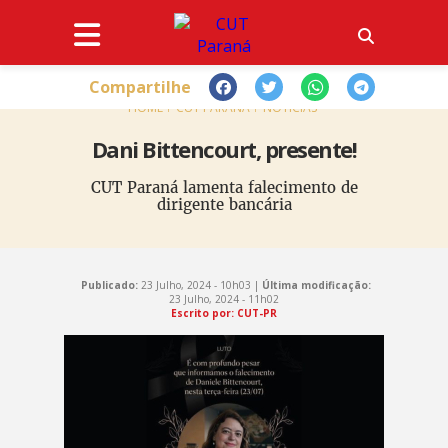
Compartilhe
HOME
CUT PARANÁ
NOTÍCIAS
Dani Bittencourt, presente!
CUT Paraná lamenta falecimento de
dirigente bancária
Publicado:
23 Julho, 2024 - 10h03 |
Última modificação:
23 Julho, 2024 - 11h02
Escrito por: CUT-PR