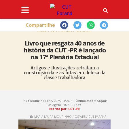
Compartilhe
HOME
CUT PARANÁ
NOTÍCIAS
Livro que resgata 40 anos de
história da CUT -PR é lançado
na 17ª Plenária Estadual
Artigos e ilustrações retratam a
construção da e as lutas em defesa da
classe trabalhadora
Publicado:
31 Julho, 2025 - 15h24 |
Última modificação:
04 Agosto, 2025 - 11h39
Escrito por: CUT-PR
MARIA LAURA MOURINHO / GOWEB / CUT PARANÁ