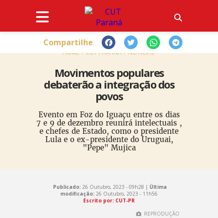
Compartilhe
HOME
CUT PARANÁ
NOTÍCIAS
Movimentos populares
debaterão a integração dos
povos
Evento em Foz do Iguaçu entre os dias
7 e 9 de dezembro reunirá intelectuais ,
e chefes de Estado, como o presidente
Lula e o ex-presidente do Uruguai,
"Pepe" Mujica
Publicado:
26 Outubro, 2023 - 09h28 |
Última
modificação:
26 Outubro, 2023 - 11h56
Escrito por: CUT-PR
REPRODUÇÃO