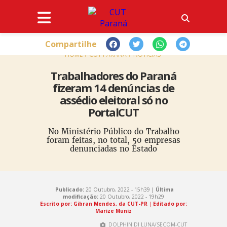
Compartilhe
HOME
CUT PARANÁ
NOTÍCIAS
Trabalhadores do Paraná
fizeram 14 denúncias de
assédio eleitoral só no
PortalCUT
No Ministério Público do Trabalho
foram feitas, no total, 50 empresas
denunciadas no Estado
Publicado:
20 Outubro, 2022 - 15h39 |
Última
modificação:
20 Outubro, 2022 - 19h29
Escrito por: Gibran Mendes, da CUT-PR
|
Editado por:
Marize Muniz
DOLPHIN DI LUNA/SECOM-CUT