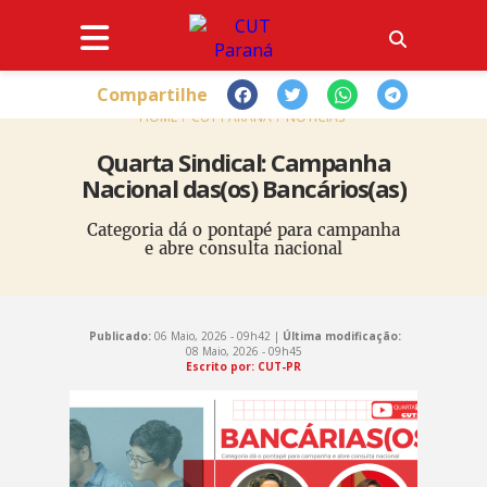
Compartilhe
HOME
CUT PARANÁ
NOTÍCIAS
Quarta Sindical: Campanha
Nacional das(os) Bancários(as)
Categoria dá o pontapé para campanha
e abre consulta nacional
Publicado:
06 Maio, 2026 - 09h42 |
Última modificação:
08 Maio, 2026 - 09h45
Escrito por: CUT-PR