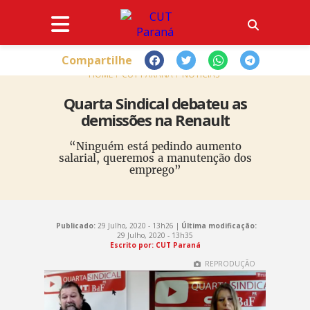
Compartilhe
HOME
CUT PARANÁ
NOTÍCIAS
Quarta Sindical debateu as
demissões na Renault
“Ninguém está pedindo aumento
salarial, queremos a manutenção dos
emprego”
Publicado:
29 Julho, 2020 - 13h26 |
Última modificação:
29 Julho, 2020 - 13h35
Escrito por: CUT Paraná
REPRODUÇÃO