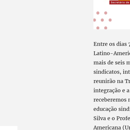
Entre os dias
Latino-Americ
mais de seis m
sindicatos, in
reunirão na Tr
integração e a
receberemos n
educação sindi
Silva e o Prof
Americana (Un