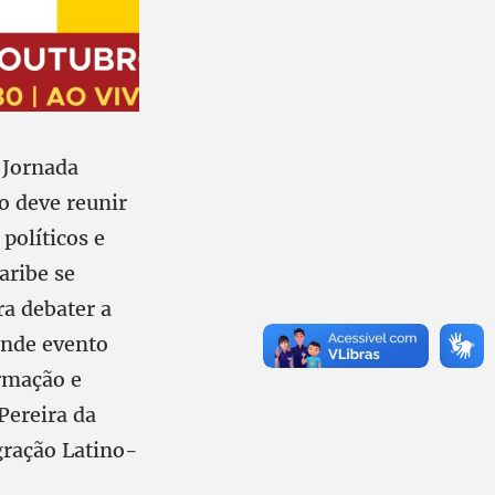
 Jornada
o deve reunir
políticos e
aribe se
ra debater a
rande evento
rmação e
Pereira da
egração Latino-